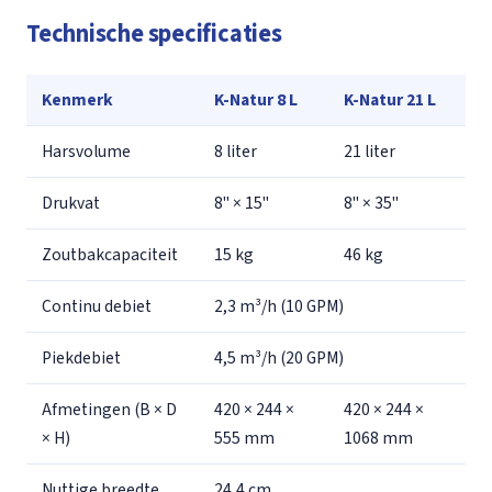
Technische specificaties
Kenmerk
K-Natur 8 L
K-Natur 21 L
Harsvolume
8 liter
21 liter
Drukvat
8" × 15"
8" × 35"
Zoutbakcapaciteit
15 kg
46 kg
Continu debiet
2,3 m³/h (10 GPM)
Piekdebiet
4,5 m³/h (20 GPM)
Afmetingen (B × D
420 × 244 ×
420 × 244 ×
× H)
555 mm
1068 mm
Nuttige breedte
24,4 cm