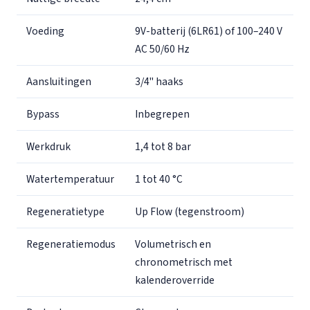
Voeding
9V-batterij (6LR61) of 100–240 V
AC 50/60 Hz
Aansluitingen
3/4" haaks
Bypass
Inbegrepen
Werkdruk
1,4 tot 8 bar
Watertemperatuur
1 tot 40 °C
Regeneratietype
Up Flow (tegenstroom)
Regeneratiemodus
Volumetrisch en
chronometrisch met
kalenderoverride