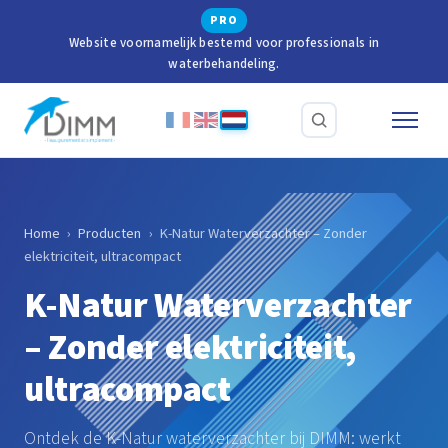
PRO
Website voornamelijk bestemd voor professionals in
waterbehandeling.
Home
›
Producten
›
K-Natur Waterverzachter – Zonder
elektriciteit, ultracompact
K-Natur Waterverzachter
– Zonder elektriciteit,
ultracompact
Ontdek de K-Natur waterverzachter bij DIMM: werkt