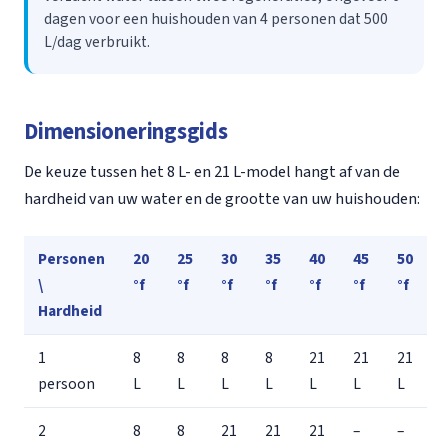
dagen voor een huishouden van 4 personen dat 500
L/dag verbruikt.
Dimensioneringsgids
De keuze tussen het 8 L- en 21 L-model hangt af van de
hardheid van uw water en de grootte van uw huishouden:
Personen
20
25
30
35
40
45
50
\
°f
°f
°f
°f
°f
°f
°f
Hardheid
1
8
8
8
8
21
21
21
persoon
L
L
L
L
L
L
L
2
8
8
21
21
21
–
–