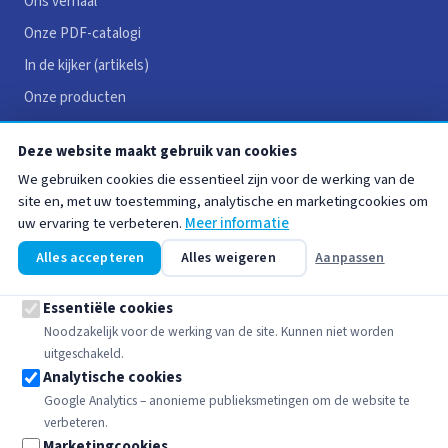
Ons verhaal
Onze PDF-catalogi
In de kijker (artikels)
Onze producten
Reviews
Deze website maakt gebruik van cookies
Vacatures
We gebruiken cookies die essentieel zijn voor de werking van de
Contact
site en, met uw toestemming, analytische en marketingcookies om
uw ervaring te verbeteren.
Meer informatie
HANDIGE LINKS
Alles accepteren
Alles weigeren
Aanpassen
Juridische vermeldingen
Essentiële cookies
Algemene voorwaarden
Noodzakelijk voor de werking van de site. Kunnen niet worden
uitgeschakeld.
Privacybeleid
Analytische cookies
Cookiebeleid
Google Analytics – anonieme publieksmetingen om de website te
verbeteren.
Marketingcookies