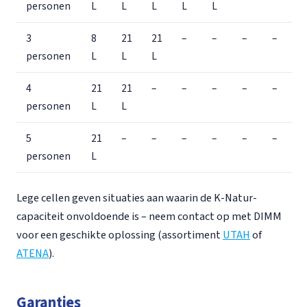
personen
L
L
L
L
L
3
8
21
21
–
–
–
–
personen
L
L
L
4
21
21
–
–
–
–
–
personen
L
L
5
21
–
–
–
–
–
–
personen
L
Lege cellen geven situaties aan waarin de K-Natur-
capaciteit onvoldoende is – neem contact op met DIMM
voor een geschikte oplossing (assortiment
UTAH
of
ATENA
).
Garanties