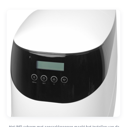
Het IMD-scherm met aanraakknoppen maakt het instellen van de