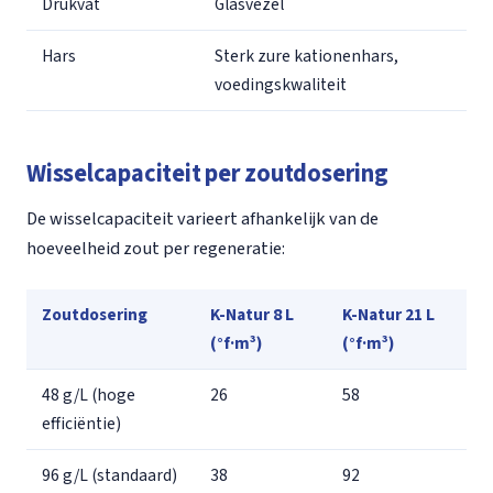
Drukvat
Glasvezel
Hars
Sterk zure kationenhars,
voedingskwaliteit
Wisselcapaciteit per zoutdosering
De wisselcapaciteit varieert afhankelijk van de
hoeveelheid zout per regeneratie:
Zoutdosering
K-Natur 8 L
K-Natur 21 L
(°f·m³)
(°f·m³)
48 g/L (hoge
26
58
efficiëntie)
96 g/L (standaard)
38
92