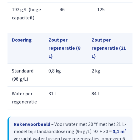
192 g/L (hoge
46
125
capaciteit)
Dosering
Zout per
Zout per
regeneratie (8
regeneratie (21
L)
L)
Standaard
0,8 kg
2 kg
(96 g/L)
Water per
31 L
84 L
regeneratie
Rekenvoorbeeld
– Voor water met 30 °f met het 21 L-
model bij standaarddosering (96 g/L): 92 ÷ 30 =
3,1 m³
verzacht water tussen twee regeneraties, ongeveer 6