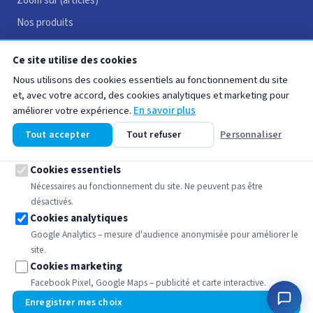
Zoom sur (articles)
Nos produits
Avis clients
Ce site utilise des cookies
Recrutement
Nous utilisons des cookies essentiels au fonctionnement du site
Contact
et, avec votre accord, des cookies analytiques et marketing pour
améliorer votre expérience.
En savoir plus
LIENS UTILES
Tout accepter
Tout refuser
Personnaliser
Mentions légales
Cookies essentiels
CGV
Nécessaires au fonctionnement du site. Ne peuvent pas être
désactivés.
Politique de confidentialité
Cookies analytiques
Politique de cookies
Google Analytics – mesure d'audience anonymisée pour améliorer le
site.
Cookies marketing
Facebook Pixel, Google Maps – publicité et carte interactive.
🍪
© 2026 DIMM – Tous droits réservés
L'eau purement et simplement
Enregistrer mes choix