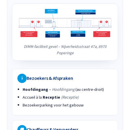
DIMM-faciliteit gevel – Nijverheidsstraat 47a, 8970
Poperinge
Bezoekers & Afspraken
i
Hoofdingang
–
Hoofdingang
(au centre-droit)
Accueil à la
Receptie
(Receptie)
Bezoekerparking voor het gebouw
Chauffeurs & Vervoerders
🚚