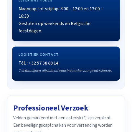
LEVERINGSTIJDEN
Maandag tot vrijdag: 8:00 – 12:00 en 13:00 –
16:30
Gesloten op weekends en Belgische
feestdagen.
LOGISTIEK CONTACT
Tél. :
+32 57 38 88 14
Telefoonlijnen uitsluitend voorbehouden aan professionals.
Professioneel Verzoek
Velden gemarkeerd met een asterisk (*) zijn verplicht.
Een beveiligingscaptcha kan voor verzending worden