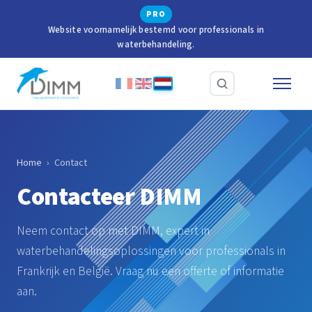
PRO
Website voornamelijk bestemd voor professionals in
waterbehandeling.
Home
›
Contact
Contacteer DIMM
Neem contact op met DIMM, expert in
waterbehandelingsoplossingen voor professionals in
Frankrijk en België. Vraag nu een offerte of informatie
aan.