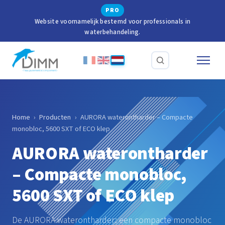
PRO
Website voornamelijk bestemd voor professionals in
waterbehandeling.
Home
›
Producten
›
AURORA waterontharder – Compacte
monobloc, 5600 SXT of ECO klep
AURORA waterontharder
– Compacte monobloc,
5600 SXT of ECO klep
De AURORA waterontharder: een compacte monobloc