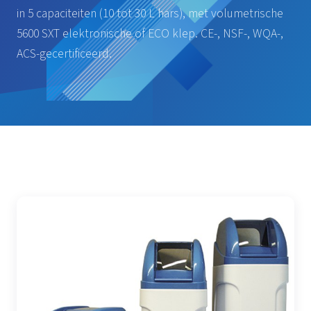
in 5 capaciteiten (10 tot 30 L hars), met volumetrische
5600 SXT elektronische of ECO klep. CE-, NSF-, WQA-,
ACS-gecertificeerd.