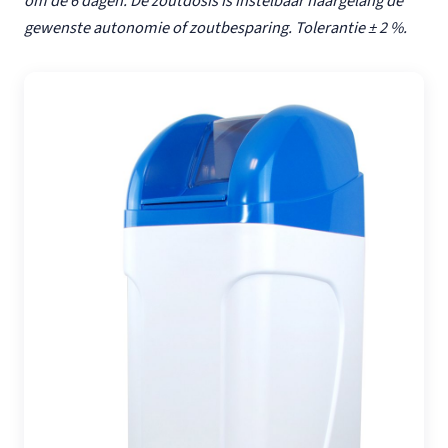
om de 6 dagen. De zoutdosis is instelbaar naargelang de
gewenste autonomie of zoutbesparing. Tolerantie ± 2 %.