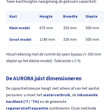
Twee kasthoogtes naargelang de gekozen capaciteit:
Kast
Hoogte
Breedte
Diepte
Klein model
670 mm
320 mm
500 mm
Groot model
1140 mm
320 mm
500 mm
Houd rekening met de ruimte bij open bypass (≈ 550 mm
diepte op het kleine model). Tolerantie ± 2 %.
De AURORA juist dimensioneren
De capaciteitskeuze hangt niet alleen af van het aantal
personen: u moet het
waterverbruik
, de
inkomende
hardheid (°f / °TH)
en de gewenste
regeneratiefrequentie
combineren. Onze methode