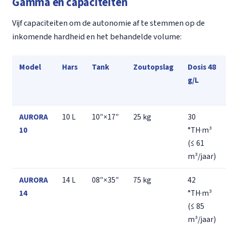
Gamma en capaciteiten
Vijf capaciteiten om de autonomie af te stemmen op de
inkomende hardheid en het behandelde volume:
Model
Hars
Tank
Zoutopslag
Dosis 48
g/L
AURORA
10 L
10″×17″
25 kg
30
10
°TH·m³
(≤ 61
m³/jaar)
AURORA
14 L
08″×35″
75 kg
42
14
°TH·m³
(≤ 85
m³/jaar)