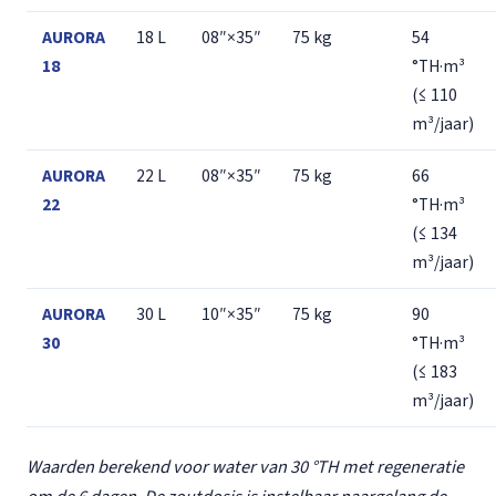
AURORA
18 L
08″×35″
75 kg
54
18
°TH·m³
(≤ 110
m³/jaar)
AURORA
22 L
08″×35″
75 kg
66
22
°TH·m³
(≤ 134
m³/jaar)
AURORA
30 L
10″×35″
75 kg
90
30
°TH·m³
(≤ 183
m³/jaar)
Waarden berekend voor water van 30 °TH met regeneratie