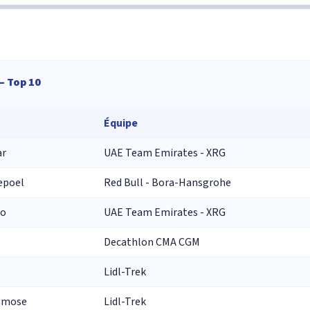
— Top 10
Équipe
ar
UAE Team Emirates - XRG
epoel
Red Bull - Bora-Hansgrohe
ro
UAE Team Emirates - XRG
Decathlon CMA CGM
Lidl-Trek
elmose
Lidl-Trek