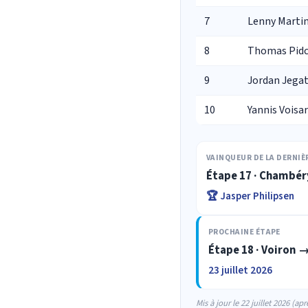
7
Lenny Marti
8
Thomas Pid
9
Jordan Jega
10
Yannis Voisa
VAINQUEUR DE LA DERNIÈ
Étape 17 · Chambér
🏆 Jasper Philipsen
PROCHAINE ÉTAPE
Étape 18 · Voiron 
23 juillet 2026
Mis à jour le 22 juillet 2026 (apr