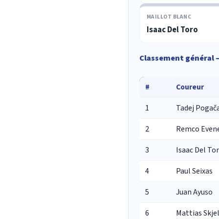
MAILLOT BLANC
Isaac Del Toro
Classement général 
#
Coureur
1
Tadej Pogač
2
Remco Even
3
Isaac Del To
4
Paul Seixas
5
Juan Ayuso
6
Mattias Skj