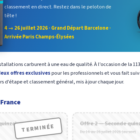
classement en direct. Restez dans le peloton de
tête !
4 → 26 juillet 2026 · Grand Départ Barcelone ·
Arrivée Paris Champs-Élysées
allations carburent à une eau de qualité. À l'occasion de la 11
eux offres exclusives
pour les professionnels et vous fait sui
rs d'étape et classement général, mis à jour chaque jour.
 France
quinzaine
Offre 2 — Seconde quin
TERMINÉE
Du 16 au 26 juillet 2026 (au soir)