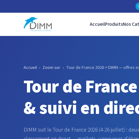
Accueil
Produits
Nos Ca
Accueil
›
Zoom sur
›
Tour de France 2026 × DIMM — offres exc
Tour de France
& suivi en dire
DIMM suit le Tour de France 2026 (4-26 juillet) : de
classement en direct — maillots, vainqueurs d'étap