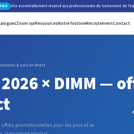
Site essentiellement réservé aux professionnels du traitement de l'ea
PRO
talogues
Zoom sur
Ressources
Notre histoire
Recrutement
Contact
lusives & suivi en direct
 2026 × DIMM — of
ct
ux offres promotionnelles pour les pros et le
e, classement général.