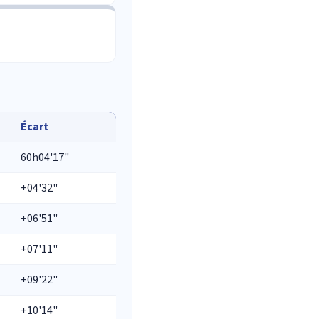
Écart
60h04'17"
+04'32"
+06'51"
+07'11"
+09'22"
+10'14"