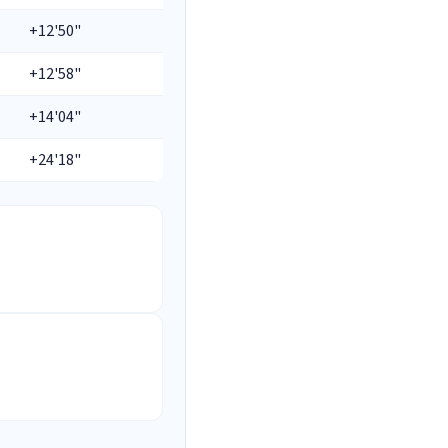
+12'50"
+12'58"
+14'04"
+24'18"