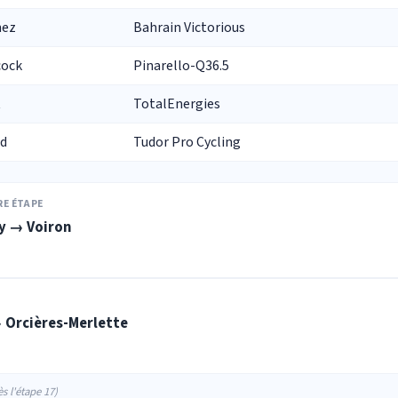
nez
Bahrain Victorious
cock
Pinarello-Q36.5
t
TotalEnergies
rd
Tudor Pro Cycling
RE ÉTAPE
y → Voiron
→ Orcières-Merlette
ès l'étape 17)