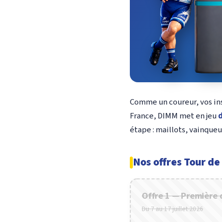
Comme un coureur, vos inst
France, DIMM met en jeu
d
étape : maillots, vainqueu
Nos offres Tour de
Offre 1 — Première 
Du 7 au 17 juillet 2026