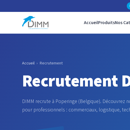
Accueil
Produits
Nos Ca
Accueil
›
Recrutement
Recrutement D
DIMM recrute à Poperinge (Belgique). Découvrez nos
pour professionnels : commerciaux, logistique, tech