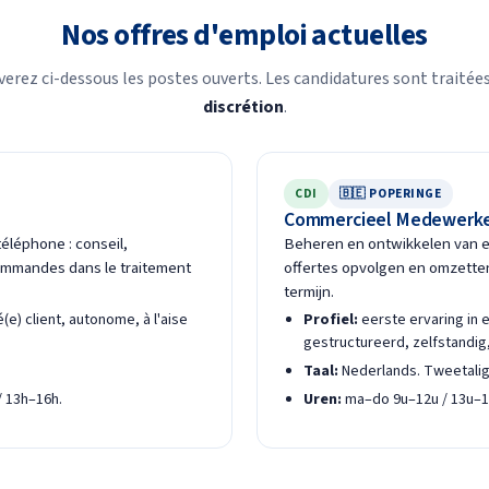
Nos offres d'emploi actuelles
verez ci-dessous les postes ouverts. Les candidatures sont traitée
discrétion
.
CDI
🇧🇪 POPERINGE
Commercieel Medewerke
téléphone : conseil,
Beheren en ontwikkelen van ee
commandes dans le traitement
offertes opvolgen en omzetten
termijn.
) client, autonome, à l'aise
Profiel:
eerste ervaring in 
gestructureerd, zelfstandig,
Taal:
Nederlands. Tweetaligh
/ 13h–16h.
Uren:
ma–do 9u–12u / 13u–18