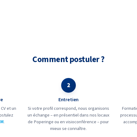
Comment postuler ?
2
re
Entretien
 CV et un
Si votre profil correspond, nous organisons
Formatio
ostulez
un échange – en présentiel dans nos locaux
processu
4M
.
de Poperinge ou en visioconférence – pour
accomp
mieux se connaître.