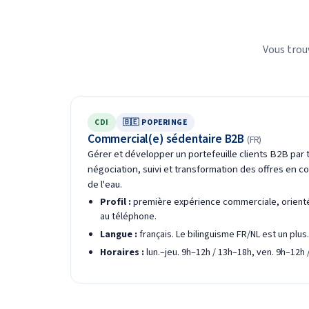
Vous trou
CDI
🇧🇪 POPERINGE
Commercial(e) sédentaire B2B
(FR)
Gérer et développer un portefeuille clients B2B par 
négociation, suivi et transformation des offres en 
de l'eau.
Profil :
première expérience commerciale, orienté(e
au téléphone.
Langue :
français. Le bilinguisme FR/NL est un plus.
Horaires :
lun.–jeu. 9h–12h / 13h–18h, ven. 9h–12h 