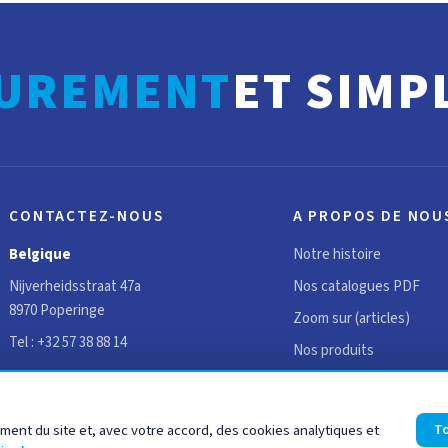
UREMENT
ET SIMP
CONTACTEZ-NOUS
A PROPOS DE NOU
Belgique
Notre histoire
Nijverheidsstraat 47a
Nos catalogues PDF
8970 Poperinge
Zoom sur (articles)
Tel :
+32 57 38 88 14
Nos produits
France
Avis clients
45 route d'Hondschoote
Recrutement
ment du site et, avec votre accord, des cookies analytiques et
To
59114 Steenvoorde
Contact