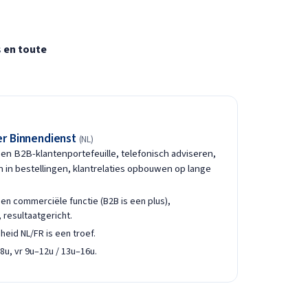
s
en toute
r Binnendienst
(NL)
n B2B-klantenportefeuille, telefonisch adviseren,
 in bestellingen, klantrelaties opbouwen op lange
een commerciële functie (B2B is een plus),
 resultaatgericht.
eid NL/FR is een troef.
u, vr 9u–12u / 13u–16u.