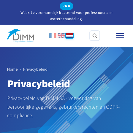
PRO
Website voornamelijk bestemd voor professionals in
waterbehandeling.
Home
›
Privacybeleid
Privacybeleid
Privacybeleid van DIMM SA - verwerking van
persoonlijke gegevens, gebruikersrechten en GDPR-
compliance.