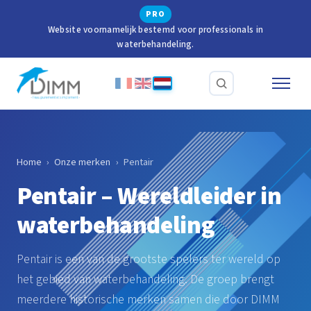
PRO
Website voornamelijk bestemd voor professionals in
waterbehandeling.
Home
›
Onze merken
›
Pentair
Pentair – Wereldleider in
waterbehandeling
Pentair is een van de grootste spelers ter wereld op
het gebied van waterbehandeling. De groep brengt
meerdere historische merken samen die door DIMM