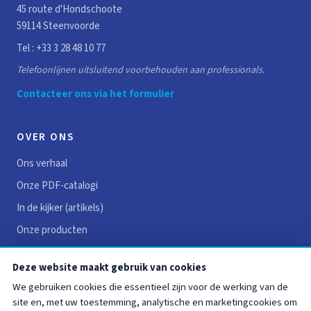
45 route d'Hondschoote
59114 Steenvoorde
Tel :
+33 3 28 48 10 77
Telefoonlijnen uitsluitend voorbehouden aan professionals.
Contacteer ons via het formulier
OVER ONS
Ons verhaal
Onze PDF-catalogi
In de kijker (artikels)
Onze producten
Reviews
Deze website maakt gebruik van cookies
Vacatures
We gebruiken cookies die essentieel zijn voor de werking van de
Contact
site en, met uw toestemming, analytische en marketingcookies om