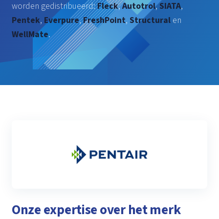
worden gedistribueerd:
Fleck
,
Autotrol
,
SIATA
,
Pentek
,
Everpure
,
FreshPoint
,
Structural
en
WellMate
.
Onze expertise over het merk