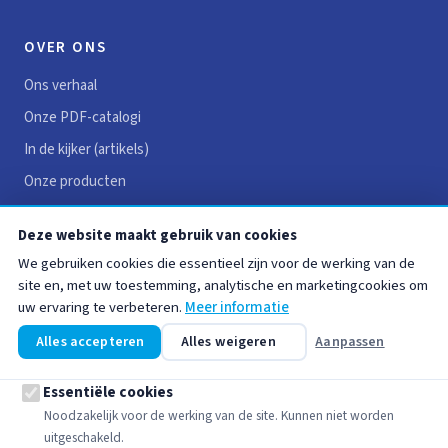
OVER ONS
Ons verhaal
Onze PDF-catalogi
In de kijker (artikels)
Onze producten
Reviews
Deze website maakt gebruik van cookies
Vacatures
We gebruiken cookies die essentieel zijn voor de werking van de
Contact
site en, met uw toestemming, analytische en marketingcookies om
uw ervaring te verbeteren.
Meer informatie
HANDIGE LINKS
Alles accepteren
Alles weigeren
Aanpassen
Juridische vermeldingen
Essentiële cookies
Algemene voorwaarden
Noodzakelijk voor de werking van de site. Kunnen niet worden
uitgeschakeld.
Privacybeleid