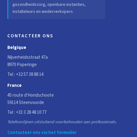
gezondheidszorg, openbare instanties,
installateurs en wederverkopers.
CONTACTEER ONS
Belgique
Nijverheidsstraat 47a
8970 Poperinge
Tel :
+32 57 38 88 14
France
45 route d'Hondschoote
59114 Steenvoorde
Tel :
+33 3 28 48 10 77
Telefoonlijnen uitsluitend voorbehouden aan professionals.
Contacteer ons via het formulier