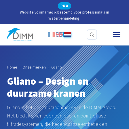
PRO
Website voornamelijk bestemd voor professionals in
waterbehandeling.
Home
›
Onze merken
›
Gliano
Gliano – Design en
duurzame kranen
Gliano is het designkranenmerk van de DIMM-groep.
Het biedt kranen voor osmose- en point-of-use
filtratiesystemen, die hedendaagse esthetiek en