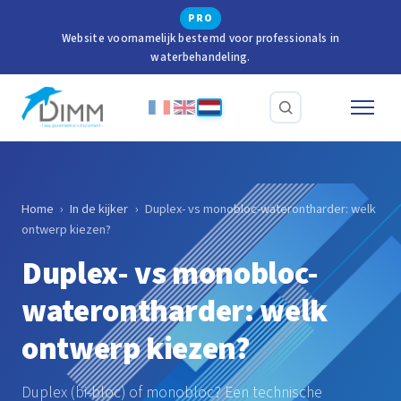
PRO
Website voornamelijk bestemd voor professionals in
waterbehandeling.
Home
›
In de kijker
›
Duplex- vs monobloc-waterontharder: welk
ontwerp kiezen?
Duplex- vs monobloc-
waterontharder: welk
ontwerp kiezen?
Duplex (bi-bloc) of monobloc? Een technische