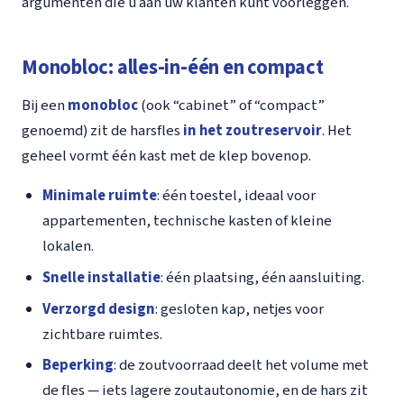
argumenten die u aan uw klanten kunt voorleggen.
Monobloc: alles-in-één en compact
Bij een
monobloc
(ook “cabinet” of “compact”
genoemd) zit de harsfles
in het zoutreservoir
. Het
geheel vormt één kast met de klep bovenop.
Minimale ruimte
: één toestel, ideaal voor
appartementen, technische kasten of kleine
lokalen.
Snelle installatie
: één plaatsing, één aansluiting.
Verzorgd design
: gesloten kap, netjes voor
zichtbare ruimtes.
Beperking
: de zoutvoorraad deelt het volume met
de fles — iets lagere zoutautonomie, en de hars zit