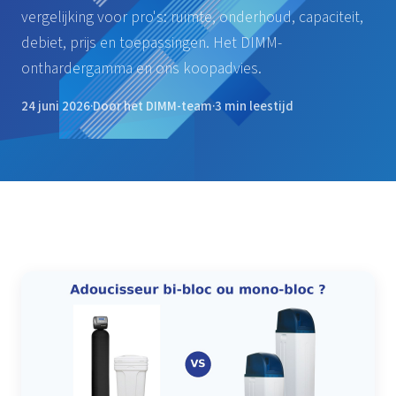
vergelijking voor pro's: ruimte, onderhoud, capaciteit,
debiet, prijs en toepassingen. Het DIMM-
onthardergamma en ons koopadvies.
24 juni 2026
·
Door het DIMM-team
·
3 min leestijd