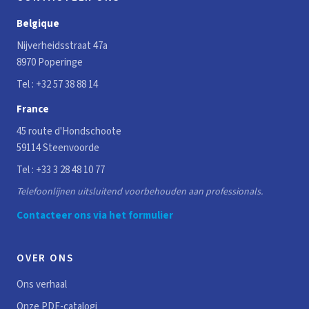
Belgique
Nijverheidsstraat 47a
8970 Poperinge
Tel :
+32 57 38 88 14
France
45 route d'Hondschoote
59114 Steenvoorde
Tel :
+33 3 28 48 10 77
Telefoonlijnen uitsluitend voorbehouden aan professionals.
Contacteer ons via het formulier
OVER ONS
Ons verhaal
Onze PDF-catalogi