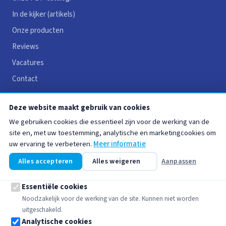
In de kijker (artikels)
Onze producten
Reviews
Vacatures
Contact
Deze website maakt gebruik van cookies
HANDIGE LINKS
We gebruiken cookies die essentieel zijn voor de werking van de
Juridische vermeldingen
site en, met uw toestemming, analytische en marketingcookies om
uw ervaring te verbeteren.
Meer informatie
Algemene voorwaarden
Privacybeleid
Alles accepteren
Alles weigeren
Aanpassen
Cookiebeleid
Essentiële cookies
Noodzakelijk voor de werking van de site. Kunnen niet worden
uitgeschakeld.
Analytische cookies