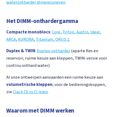
waterontharder dimensioneren
.
Het DIMM-onthardergamma
Compacte monoblocs
:
Core
,
Triton
,
Austin
,
Ideal
,
ARCA
,
AURORA
,
Titanium
,
ORUS 2
.
Duplex & TWIN
:
Duplex-ontharder
(aparte fles en
reservoir, ruime keuze aan kleppen, TWIN-versie voor
continu onthard water).
Al onze ontwerpen aanvaarden een ruime keuze aan
volumetrische kleppen
; voor de bedieningskoppen,
zie
Clack CE vs CI-klep
.
Waarom met DIMM werken