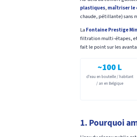
plastiques
,
maîtriser le
chaude, pétillante) sans mu
La
Fontaine Prestige Min
filtration multi-étapes, 
fait le point sur les avant
~100 L
d'eau en bouteille / habitant
/ an en Belgique
1. Pourquoi am