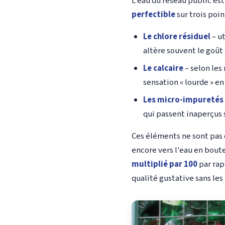
L'eau du réseau public est
perfectible
sur trois point
Le chlore résiduel
– ut
altère souvent le goût 
Le calcaire
– selon les
sensation « lourde » en
Les micro-impuretés
qui passent inaperçus s
Ces éléments ne sont pas 
encore vers l'eau en boute
multiplié par 100
par rap
qualité gustative sans les