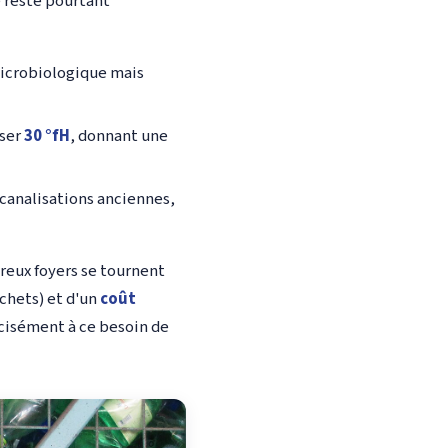
e reste pourtant
 microbiologique mais
sser
30 °fH
, donnant une
 canalisations anciennes,
reux foyers se tournent
chets) et d'un
coût
écisément à ce besoin de