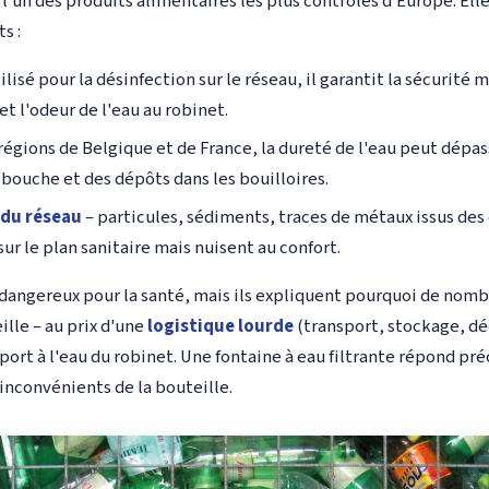
 l'un des produits alimentaires les plus contrôlés d'Europe. Ell
s :
ilisé pour la désinfection sur le réseau, il garantit la sécurité
et l'odeur de l'eau au robinet.
 régions de Belgique et de France, la dureté de l'eau peut dépa
 bouche et des dépôts dans les bouilloires.
 du réseau
– particules, sédiments, traces de métaux issus des
ur le plan sanitaire mais nuisent au confort.
dangereux pour la santé, mais ils expliquent pourquoi de nomb
ille – au prix d'une
logistique lourde
(transport, stockage, dé
port à l'eau du robinet. Une fontaine à eau filtrante répond pr
 inconvénients de la bouteille.