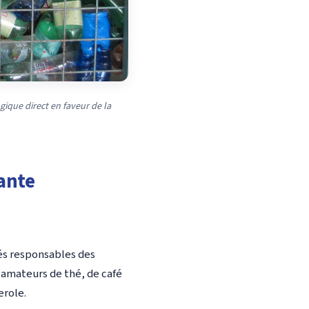
ique direct en faveur de la
rante
sés responsables des
 amateurs de thé, de café
erole.