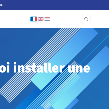
u.
oi installer une