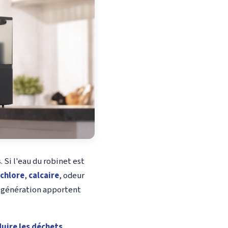
 Si l'eau du robinet est
 chlore
,
calcaire
, odeur
e génération apportent
duire les déchets