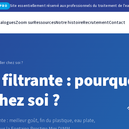
Site essentiellement réservé aux professionnels du traitement de l'ea
PRO
talogues
Zoom sur
Ressources
Notre histoire
Recrutement
Contact
ller chez soi ?
filtrante : pourqu
hez soi ?
te : meilleur goût, fin du plastique, eau plate,
sur la Fontaine Prestige Mini DIMM.