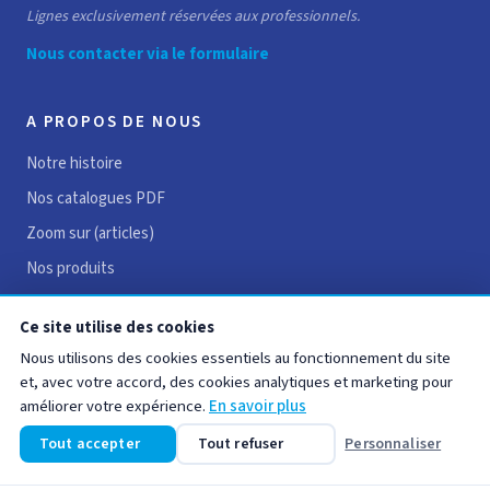
Lignes exclusivement réservées aux professionnels.
Nous contacter via le formulaire
A PROPOS DE NOUS
Notre histoire
Nos catalogues PDF
Zoom sur (articles)
Nos produits
Avis clients
Ce site utilise des cookies
Recrutement
Nous utilisons des cookies essentiels au fonctionnement du site
Contact
et, avec votre accord, des cookies analytiques et marketing pour
améliorer votre expérience.
En savoir plus
LIENS UTILES
Tout accepter
Tout refuser
Personnaliser
Mentions légales