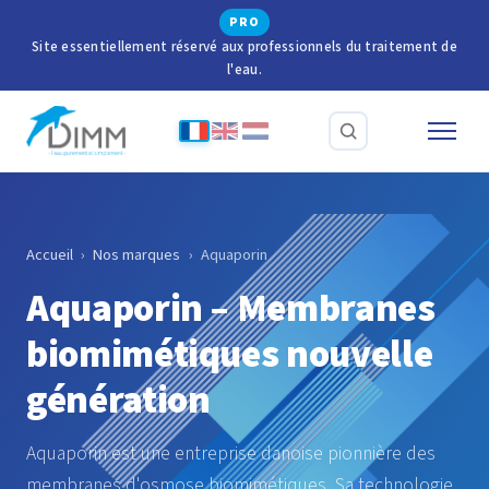
PRO
Site essentiellement réservé aux professionnels du traitement de
l'eau.
Accueil
›
Nos marques
›
Aquaporin
Aquaporin – Membranes
biomimétiques nouvelle
génération
Aquaporin est une entreprise danoise pionnière des
membranes d'osmose biomimétiques. Sa technologie