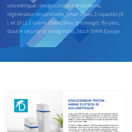
volumétrique : design compact et moderne,
régénération descendante, Smart Clean, 2 capacités (9
L et 18 L), 2 coloris (blanc/bleu, gris/rouge). By-pass,
double sécurité et mixing inclus. Stock DIMM Europe.