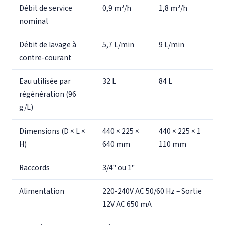
Débit de service
0,9 m³/h
1,8 m³/h
nominal
Débit de lavage à
5,7 L/min
9 L/min
contre-courant
Eau utilisée par
32 L
84 L
régénération (96
g/L)
Dimensions (D × L ×
440 × 225 ×
440 × 225 × 1
H)
640 mm
110 mm
Raccords
3/4" ou 1"
Alimentation
220-240V AC 50/60 Hz – Sortie
12V AC 650 mA