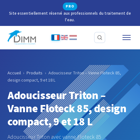
PRO
Site essentiellement réservé aux professionnels du traitement de
l'eau.
Accueil
›
Produits
›
Adoucisseur Triton – Vanne Floteck 85,
design compact, 9 et 18 L
Adoucisseur Triton –
Vanne Floteck 85, design
compact, 9 et 18 L
Adoucisseur Triton avec vanne Floteck 85