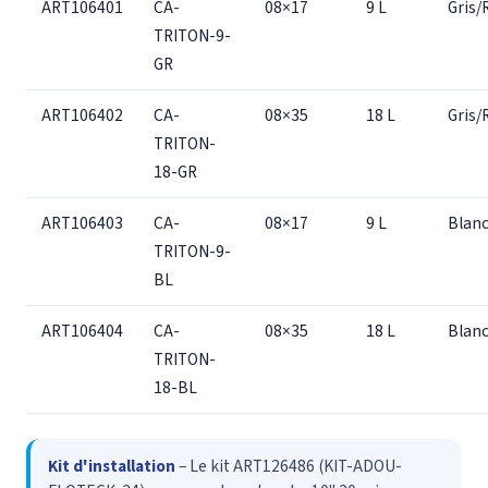
ART106401
CA-
08×17
9 L
Gris/
TRITON-9-
GR
ART106402
CA-
08×35
18 L
Gris/
TRITON-
18-GR
ART106403
CA-
08×17
9 L
Blanc
TRITON-9-
BL
ART106404
CA-
08×35
18 L
Blanc
TRITON-
18-BL
Kit d'installation
– Le kit ART126486 (KIT-ADOU-