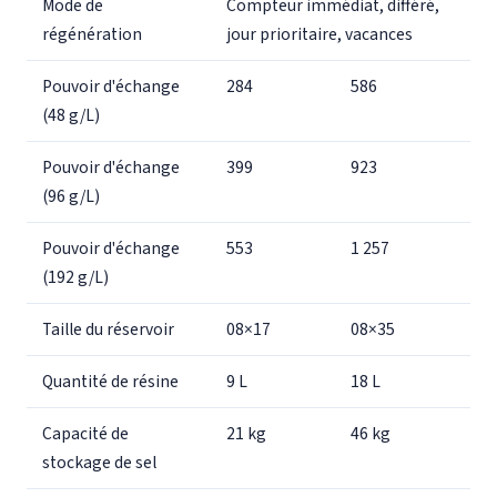
Mode de
Compteur immédiat, différé,
régénération
jour prioritaire, vacances
Pouvoir d'échange
284
586
(48 g/L)
Pouvoir d'échange
399
923
(96 g/L)
Pouvoir d'échange
553
1 257
(192 g/L)
Taille du réservoir
08×17
08×35
Quantité de résine
9 L
18 L
Capacité de
21 kg
46 kg
stockage de sel