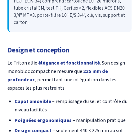
FLOTECK-34) comprend : cartouche 10" 20 microns,
tube cristal 3M, test TH, Cerflex ×2, flexibles ACS DN20
3/4" MF ×3, porte-filtre 10" E/S 3/4", clé, vis, support et
carton.
Design et conception
Le Triton allie
élégance et fonctionnalité
. Son design
monobloc compact ne mesure que
225 mm de
profondeur
, permettant une intégration dans les
espaces les plus restreints.
Capot amovible
– remplissage du sel et contrôle du
niveau facilités
Poignées ergonomiques
– manipulation pratique
Design compact
– seulement 440 × 225 mm au sol