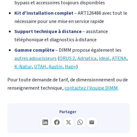
bypass et accessoires toujours disponibles
Kit d'installation complet
– ART126486 avec tout le
nécessaire pour une mise en service rapide
Support technique à distance
– assistance
téléphonique et diagnostics à distance
Gamme complète
– DIMM propose également les
autres adoucisseurs
(
ORUS 2
,
Adriatica
,
Ideal
,
ATENA
,
K-Natur
,
UTAH
,
Austin
,
Hapy
)
Pour toute demande de tarif, de dimensionnement ou de
renseignement technique,
contactez l'équipe DIMM
.
Partager