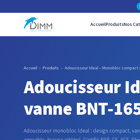
Accueil
Produits
Nos Ca
Accueil
›
Produits
›
Adoucisseur Ideal – Monobloc compact
Adoucisseur I
vanne BNT-16
Adoucisseur monobloc Ideal : design compact, vann
amovible, bypass intégré. Certifié NSF, CE, ACS. S