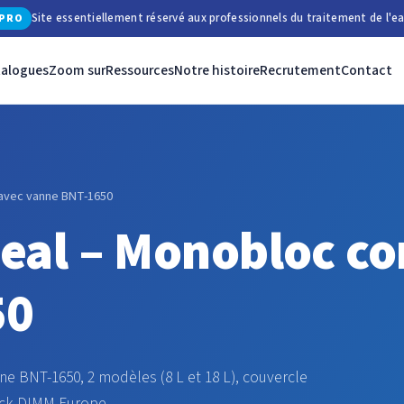
Site essentiellement réservé aux professionnels du traitement de l'ea
PRO
talogues
Zoom sur
Ressources
Notre histoire
Recrutement
Contact
 avec vanne BNT-1650
deal – Monobloc c
50
e BNT-1650, 2 modèles (8 L et 18 L), couvercle
tock DIMM Europe.