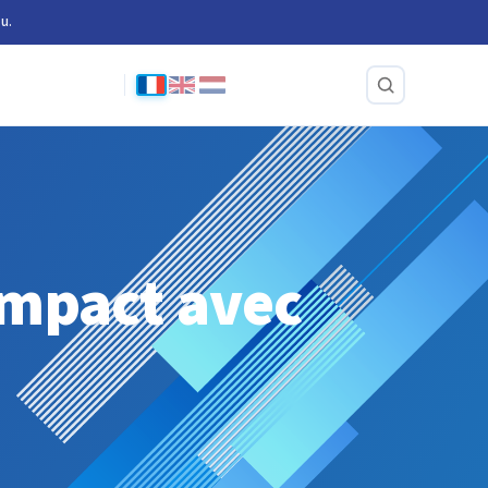
u.
ompact avec