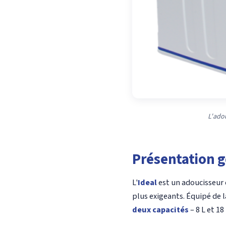
L'adou
Présentation g
L'
Ideal
est un adoucisseur 
plus exigeants. Équipé de 
deux capacités
– 8 L et 1