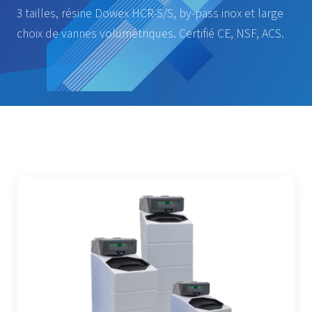
3 tailles, résine Dowex HCR-S/S, by-pass inox et large
choix de vannes volumétriques. Certifié CE, NSF, ACS.