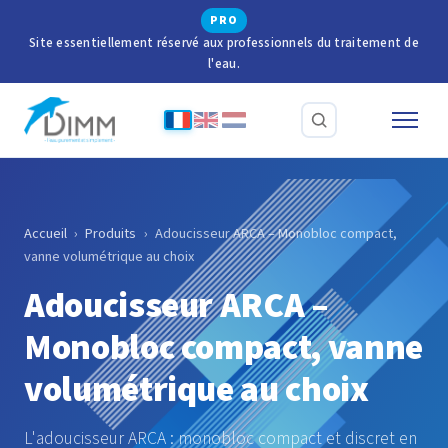
PRO
Site essentiellement réservé aux professionnels du traitement de
l'eau.
Accueil
›
Produits
›
Adoucisseur ARCA – Monobloc compact,
vanne volumétrique au choix
Adoucisseur ARCA –
Monobloc compact, vanne
volumétrique au choix
L'adoucisseur ARCA : monobloc compact et discret en