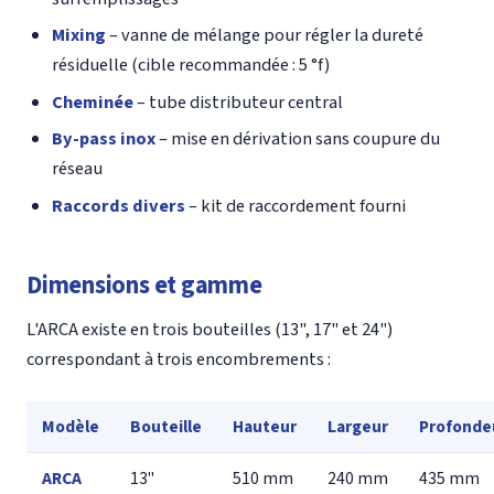
Mixing
– vanne de mélange pour régler la dureté
résiduelle (cible recommandée : 5 °f)
Cheminée
– tube distributeur central
By-pass inox
– mise en dérivation sans coupure du
réseau
Raccords divers
– kit de raccordement fourni
Dimensions et gamme
L'ARCA existe en trois bouteilles (13", 17" et 24")
correspondant à trois encombrements :
Modèle
Bouteille
Hauteur
Largeur
Profonde
ARCA
13"
510 mm
240 mm
435 mm