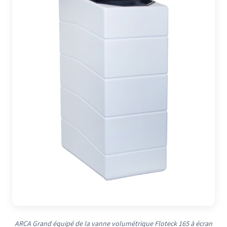
ARCA Grand équipé de la vanne volumétrique Floteck 165 à écran