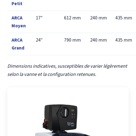
Petit
ARCA
17"
612 mm
240 mm
435 mm
Moyen
ARCA
24"
790 mm
240 mm
435 mm
Grand
Dimensions indicatives, susceptibles de varier légèrement
selon la vanne et la configuration retenues.