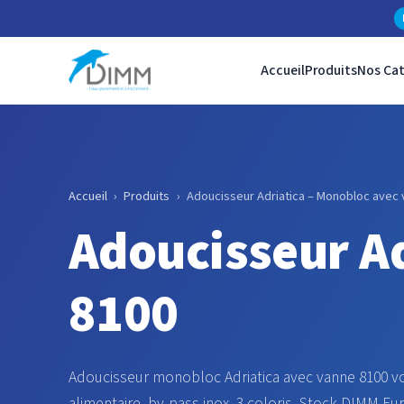
Accueil
Produits
Nos Ca
Accueil
›
Produits
›
Adoucisseur Adriatica – Monobloc avec
Adoucisseur Ad
8100
Adoucisseur monobloc Adriatica avec vanne 8100 volu
alimentaire, by-pass inox, 3 coloris. Stock DIMM Eu