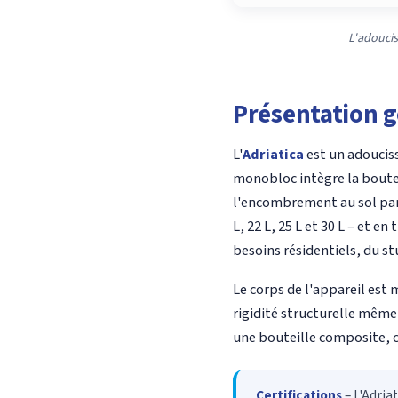
L'adoucis
Présentation g
L'
Adriatica
est un adoucis
monobloc intègre la boutei
l'encombrement au sol par
L, 22 L, 25 L et 30 L – et e
besoins résidentiels, du s
Le corps de l'appareil est
rigidité structurelle même 
une bouteille composite, c
Certifications
– L'Adria