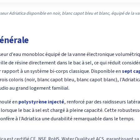
seur Adriatica disponible en noir, blanc capot bleu et blanc, équipé de la v
énérale
seur d'eau monobloc équipé de la vanne électronique volumétri
lle de résine directement dans le bac à sel, ce qui réduit consi
 rapport à un système bi-corps classique. Disponible en
sept ca
n trois coloris (noir, blanc capot bleu, blanc capot blanc), l'Adriat
tudio au grand logement familial.
 moulé en
polystyrène injecté
, renforcé par des raidisseurs latér
lorsque le bac à sel est chargé à pleine capacité. Cette robustes
onfère à l'Adriatica une durabilité remarquable dans le temps.
tica est certifié CE, NSF, RoHS, Water Quality et ACS, garantissant 