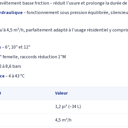
evêtement basse friction – réduit l'usure et prolonge la durée de 
hydraulique
– fonctionnement sous pression équilibrée, silencieux
u'à 4,5 m³/h, parfaitement adapté à l'usage résidentiel y compris
s
– 6", 10" et 12"
" femelle, raccords réduction 1"M
2 à 8,6 bars
ce
– 4 à 43 °C
0
Valeur
1,2 pi³ (~34 L)
4,5 m³/h