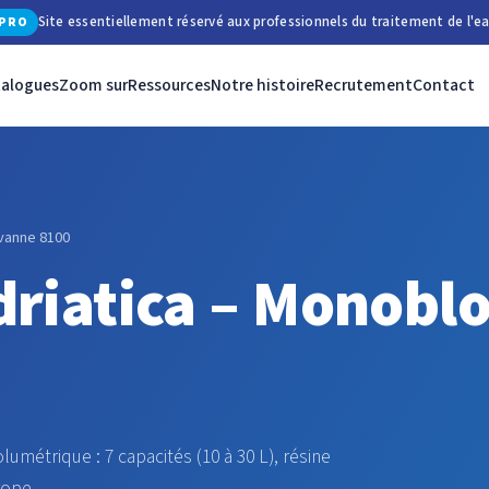
Site essentiellement réservé aux professionnels du traitement de l'ea
PRO
talogues
Zoom sur
Ressources
Notre histoire
Recrutement
Contact
 vanne 8100
riatica – Monobl
métrique : 7 capacités (10 à 30 L), résine
rope.