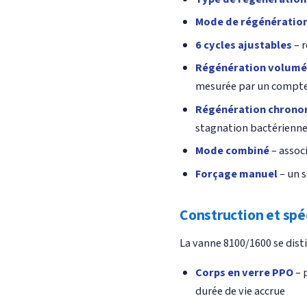
Mode de régénératio
6 cycles ajustables
– r
Régénération volumé
mesurée par un compte
Régénération chron
stagnation bactérienn
Mode combiné
– assoc
Forçage manuel
– un 
Construction et spé
La vanne 8100/1600 se disti
Corps en verre PPO
– 
durée de vie accrue