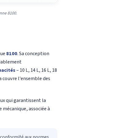
anne 8100.
que
8100
. Sa conception
dérablement
pacités
– 10 L, 14 L, 16 L, 18
ica couvre l'ensemble des
aux qui garantissent la
se mécanique, associée à
sa conformité aux normes