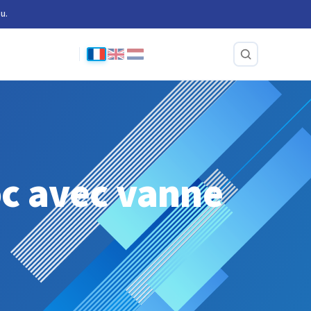
u.
oc avec vanne